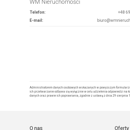
WM Nieruchomości
Telefon:
+48 69
E-mail:
biuro@wmnieruch
Administratorem danych osobowych wskazanych w powyższym formularzu j
ich przetwarzanie odbywa się wyłącznie w celu udzielenia odpowiedzi na 
danych oraz prawie ich poprawiania, zgodnie z ustawą z dnia 29 sierpnia 19
O nas
Oferty