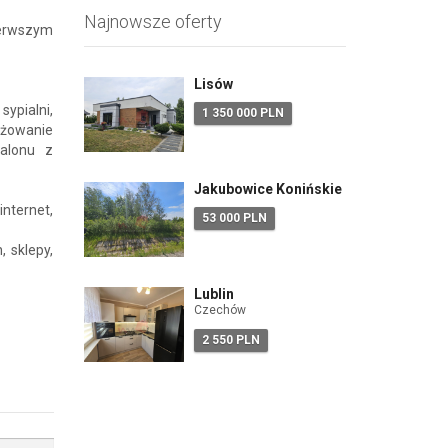
Najnowsze oferty
ierwszym
Lisów
ypialni,
1 350 000 PLN
żowanie
salonu z
Jakubowice Konińskie
nternet,
53 000 PLN
 sklepy,
Lublin
Czechów
2 550 PLN