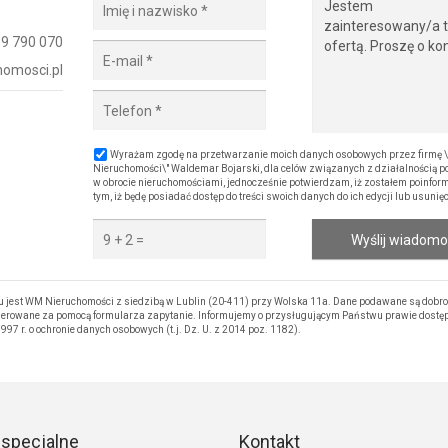
9 790 070
omosci.pl
Wyrażam zgodę na przetwarzanie moich danych osobowych przez firmę
Nieruchomości\" Waldemar Bojarski, dla celów związanych z działalnością p
w obrocie nieruchomościami, jednocześnie potwierdzam, iż zostałem poinfor
tym, iż będę posiadać dostęp do treści swoich danych do ich edycji lub usunięc
Wyślij wiadom
est WM Nieruchomości z siedzibą w Lublin (20-411) przy Wolska 11a. Dane podawane są dobrow
kierowane za pomocą formularza zapytanie. Informujemy o przysługującym Państwu prawie dostępu
97 r. o ochronie danych osobowych (t.j. Dz. U. z 2014 poz. 1182).
 specjalne
Kontakt