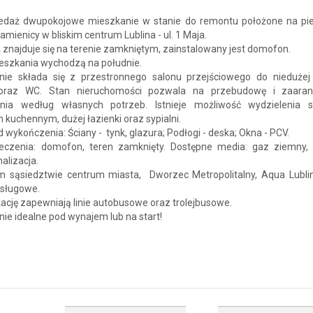
edaż dwupokojowe mieszkanie w stanie do remontu położone na p
kamienicy w bliskim centrum Lublina - ul. 1 Maja.
znajduje się na terenie zamkniętym, zainstalowany jest domofon.
eszkania wychodzą na południe.
nie składa się z przestronnego salonu przejściowego do niedużej s
 oraz WC. Stan nieruchomości pozwala na przebudowę i zaaran
nia według własnych potrzeb. Istnieje możliwość wydzielenia 
kuchennym, dużej łazienki oraz sypialni.
 wykończenia: Ściany - tynk, glazura; Podłogi - deska; Okna - PCV.
eczenia: domofon, teren zamknięty. Dostępne media: gaz ziemny, i
nalizacja.
im sąsiedztwie centrum miasta, Dworzec Metropolitalny, Aqua Lublin,
usługowe.
ację zapewniają linie autobusowe oraz trolejbusowe.
ie idealne pod wynajem lub na start!