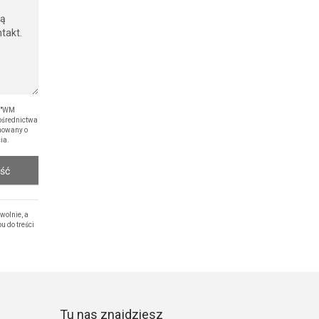
 \"WM
ośrednictwa
mowany o
ia.
ość
olnie, a
 do treści
Tu nas znajdziesz