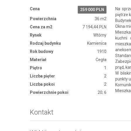
Cena
Na sprz
259 000 PLN
piętrze 
Powierzchnia
36 m2
Budynek 
Okna mi
Cena za m2
7 194,44 PLN
Mieszka
Rynek
Wtórny
kuchni
Rodzaj budynku
Kamienica
mieszka
aneksem 
Rok budowy
1910
Standard
Materiał
Cegła
Zabezpi
prąd, ka
Piętro
1
W blisk
Liczba pięter
2
punkty 
Liczba pokoi
2
Komunik
Mieszkan
Powierzchnie pokoi
20; 6
Kontakt