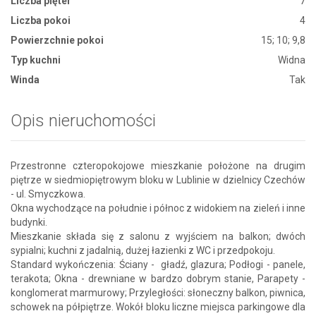
Liczba pięter
7
Liczba pokoi
4
Powierzchnie pokoi
15; 10; 9,8
Typ kuchni
Widna
Winda
Tak
Opis nieruchomości
Przestronne czteropokojowe mieszkanie położone na drugim
piętrze w siedmiopiętrowym bloku w Lublinie w dzielnicy Czechów
- ul. Smyczkowa.
Okna wychodzące na południe i północ z widokiem na zieleń i inne
budynki.
Mieszkanie składa się z salonu z wyjściem na balkon; dwóch
sypialni; kuchni z jadalnią, dużej łazienki z WC i przedpokoju.
Standard wykończenia: Ściany - gładź, glazura; Podłogi - panele,
terakota; Okna - drewniane w bardzo dobrym stanie, Parapety -
konglomerat marmurowy; Przyległości: słoneczny balkon, piwnica,
schowek na półpiętrze. Wokół bloku liczne miejsca parkingowe dla