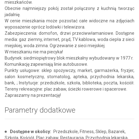
mieszkańców.
Obecnie najmniejszy pokój został połączony z kuchnią tworząc
jadalnię.
W cenie mieszkania może pozostać całe widoczne na zdjęciach
wyposażenie oprócz lodówki i telewizora.
Zabezpieczenia: domofon, drzwi przeciwwłamaniowe. Dostępne
media: gaz ziemny, internet, prąd, TV kablowa, woda ciepła z sieci
miejskiej, woda zimna. Ogrzewanie z sieci miejskiej.
W mieszkaniu nie ma piecyka!
Budynek: siedmiopiętrowy blok mieszkalny wybudowany w 1977 r.
Komunikację zapewniają linie autobusowe.
Punkty usługowe: sklep spożywczy, market, garmażerka, fryzjer,
salon kosmetyczny, stomatolog, apteka, przychodnia lekarska,
bank, ; Instytucje: przedszkole, szkoła, biblioteka, poczta, kościół.
Tereny rekreacyjne: plac zabaw, ścieżki rowerowe i spacerowe.
Zapraszamy na prezentację!
Parametry dodatkowe
Dostępne w okolicy:
Przedszkole, Fitness, Sklep, Bazarek,
Szkoła, Kościół, Plac zabaw, Restauracja, Przychodnia lekarska,