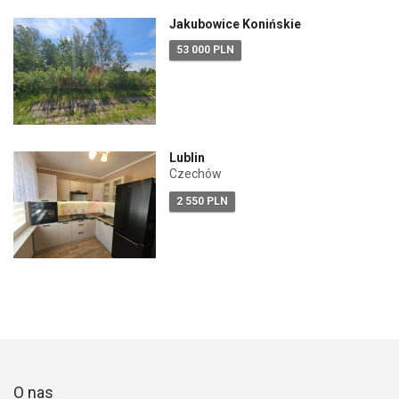
Jakubowice Konińskie
53 000 PLN
Lublin
Czechów
2 550 PLN
O nas