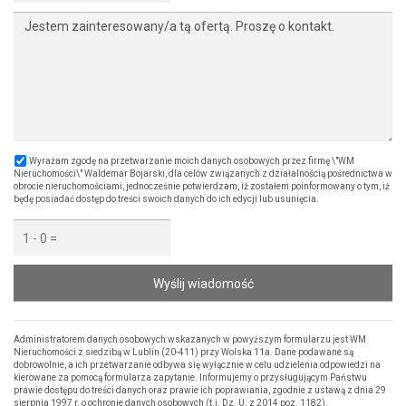
Wyrażam zgodę na przetwarzanie moich danych osobowych przez firmę \"WM
Nieruchomości\" Waldemar Bojarski, dla celów związanych z działalnością pośrednictwa w
obrocie nieruchomościami, jednocześnie potwierdzam, iż zostałem poinformowany o tym, iż
będę posiadać dostęp do treści swoich danych do ich edycji lub usunięcia.
Wyślij wiadomość
Administratorem danych osobowych wskazanych w powyższym formularzu jest WM
Nieruchomości z siedzibą w Lublin (20-411) przy Wolska 11a. Dane podawane są
dobrowolnie, a ich przetwarzanie odbywa się wyłącznie w celu udzielenia odpowiedzi na
kierowane za pomocą formularza zapytanie. Informujemy o przysługującym Państwu
prawie dostępu do treści danych oraz prawie ich poprawiania, zgodnie z ustawą z dnia 29
sierpnia 1997 r. o ochronie danych osobowych (t.j. Dz. U. z 2014 poz. 1182).